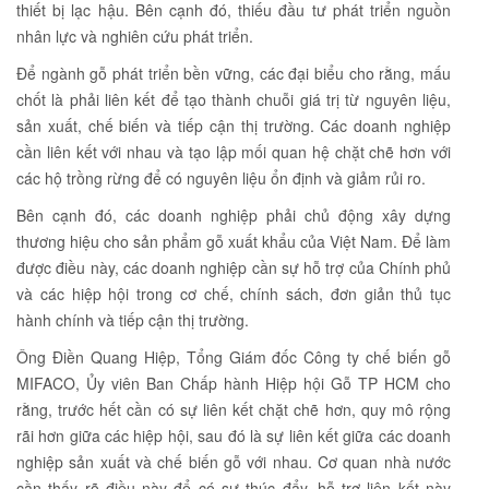
thiết bị lạc hậu. Bên cạnh đó, thiếu đầu tư phát triển nguồn
nhân lực và nghiên cứu phát triển.
Để ngành gỗ phát triển bền vững, các đại biểu cho rằng, mấu
chốt là phải liên kết để tạo thành chuỗi giá trị từ nguyên liệu,
sản xuất, chế biến và tiếp cận thị trường. Các doanh nghiệp
cần liên kết với nhau và tạo lập mối quan hệ chặt chẽ hơn với
các hộ trồng rừng để có nguyên liệu ổn định và giảm rủi ro.
Bên cạnh đó, các doanh nghiệp phải chủ động xây dựng
thương hiệu cho sản phẩm gỗ xuất khẩu của Việt Nam. Để làm
được điều này, các doanh nghiệp cần sự hỗ trợ của Chính phủ
và các hiệp hội trong cơ chế, chính sách, đơn giản thủ tục
hành chính và tiếp cận thị trường.
Ông Điền Quang Hiệp, Tổng Giám đốc Công ty chế biến gỗ
MIFACO, Ủy viên Ban Chấp hành Hiệp hội Gỗ TP HCM cho
rằng, trước hết cần có sự liên kết chặt chẽ hơn, quy mô rộng
rãi hơn giữa các hiệp hội, sau đó là sự liên kết giữa các doanh
nghiệp sản xuất và chế biến gỗ với nhau. Cơ quan nhà nước
cần thấy rõ điều này để có sự thúc đẩy, hỗ trợ liên kết này