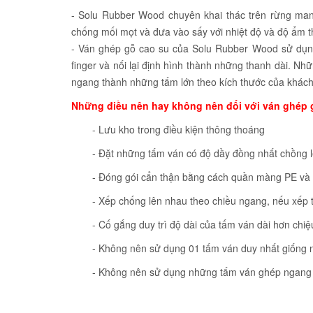
- Solu Rubber Wood chuyên khai thác trên rừng ma
chống mối mọt và đưa vào sấy với nhiệt độ và độ ẩm t
- Ván ghép gỗ cao su của Solu Rubber Wood sử dụn
finger và nối lại định hình thành những thanh dài. N
ngang thành những tấm lớn theo kích thước của khác
Những điều nên hay không nên đối với ván ghép g
- Lưu kho trong điều kiện thông thoáng
- Đặt những tấm ván có độ dầy đồng nhất chồng 
- Đóng gói cẩn thận bằng cách quần màng PE và đặ
- Xếp chống lên nhau theo chiều ngang, nếu xếp t
- Cố gắng duy trì độ dài của tấm ván dài hơn chiệ
- Không nên sử dụng 01 tấm ván duy nhất giống 
- Không nên sử dụng những tấm ván ghép ngang ở 