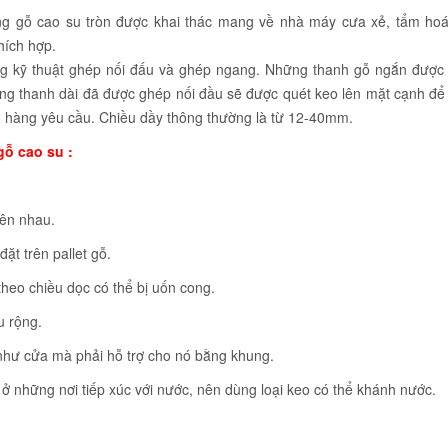
ng gỗ cao su tròn được khai thác mang về nhà máy cưa xẻ, tẩm hoá
hích hợp.
g kỹ thuật ghép nối đấu và ghép ngang. Những thanh gỗ ngắn được
hững thanh dài đã được ghép nối đầu sẽ được quét keo lên mặt cạnh đ
h hàng yêu cầu. Chiều dầy thông thường là từ 12-40mm.
ỗ cao su :
lên nhau.
t trên pallet gỗ.
heo chiều dọc có thể bị uốn cong.
u rộng.
như cửa mà phải hỗ trợ cho nó bằng khung.
những nơi tiếp xúc với nước, nên dùng loại keo có thể khánh nước.