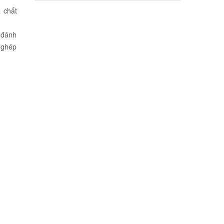
 chất
 đánh
ể ghép