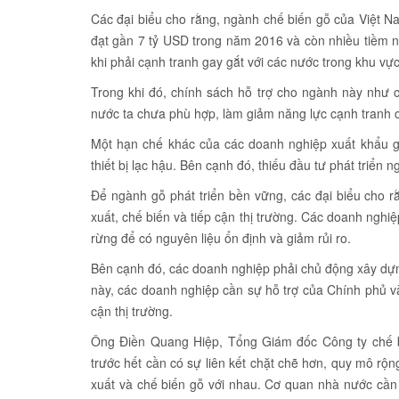
Các đại biểu cho rằng, ngành chế biến gỗ của Việt N
đạt gần 7 tỷ USD trong năm 2016 và còn nhiều tiềm n
khi phải cạnh tranh gay gắt với các nước trong khu v
Trong khi đó, chính sách hỗ trợ cho ngành này như ch
nước ta chưa phù hợp, làm giảm năng lực cạnh tranh 
Một hạn chế khác của các doanh nghiệp xuất khẩu 
thiết bị lạc hậu. Bên cạnh đó, thiếu đầu tư phát triển 
Để ngành gỗ phát triển bền vững, các đại biểu cho rằn
xuất, chế biến và tiếp cận thị trường. Các doanh nghiệ
rừng để có nguyên liệu ổn định và giảm rủi ro.
Bên cạnh đó, các doanh nghiệp phải chủ động xây dự
này, các doanh nghiệp cần sự hỗ trợ của Chính phủ và 
cận thị trường.
Ông Điền Quang Hiệp, Tổng Giám đốc Công ty chế 
trước hết cần có sự liên kết chặt chẽ hơn, quy mô rộn
xuất và chế biến gỗ với nhau. Cơ quan nhà nước cần 