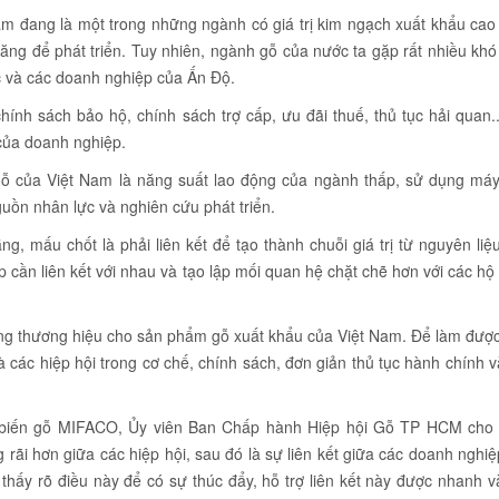
am đang là một trong những ngành có giá trị kim ngạch xuất khẩu cao
ăng để phát triển. Tuy nhiên, ngành gỗ của nước ta gặp rất nhiều kh
ực và các doanh nghiệp của Ấn Độ.
ính sách bảo hộ, chính sách trợ cấp, ưu đãi thuế, thủ tục hải quan.
của doanh nghiệp.
gỗ của Việt Nam là năng suất lao động của ngành thấp, sử dụng má
nguồn nhân lực và nghiên cứu phát triển.
g, mấu chốt là phải liên kết để tạo thành chuỗi giá trị từ nguyên liệ
p cần liên kết với nhau và tạo lập mối quan hệ chặt chẽ hơn với các hộ
ng thương hiệu cho sản phẩm gỗ xuất khẩu của Việt Nam. Để làm được
các hiệp hội trong cơ chế, chính sách, đơn giản thủ tục hành chính v
biến gỗ MIFACO, Ủy viên Ban Chấp hành Hiệp hội Gỗ TP HCM cho 
g rãi hơn giữa các hiệp hội, sau đó là sự liên kết giữa các doanh nghi
thấy rõ điều này để có sự thúc đẩy, hỗ trợ liên kết này được nhanh 