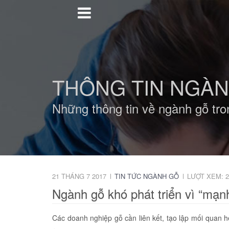
THÔNG TIN NGÀ
Những thông tin về ngành gỗ tro
21 THÁNG 7 2017
TIN TỨC NGÀNH GỖ
LƯỢT XEM: 2
Ngành gỗ khó phát triển vì “mạnh
Các doanh nghiệp gỗ cần liên kết, tạo lập mối quan h