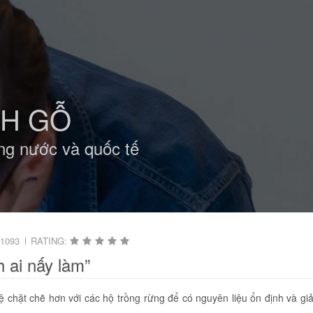
NH GỖ
ng nước và quốc tế
1093
RATING:
 ai nấy làm”
ệ chặt chẽ hơn với các hộ trồng rừng để có nguyên liệu ổn định và gi