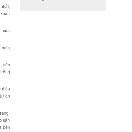
 nhất,
ó khăn
.. của
y móc
u, sản
 trồng
 điều
à tiếp
rằng,
ệp sản
và bền