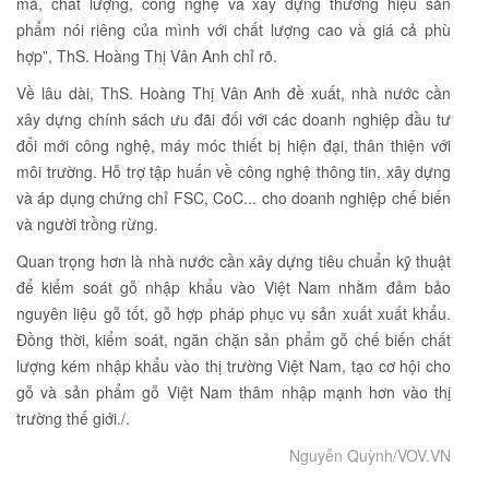
mã, chất lượng, công nghệ và xây dựng thương hiệu sản
phẩm nói riêng của mình với chất lượng cao và giá cả phù
hợp”, ThS. Hoàng Thị Vân Anh chỉ rõ.
Về lâu dài, ThS. Hoàng Thị Vân Anh đề xuất, nhà nước cần
xây dựng chính sách ưu đãi đối với các doanh nghiệp đầu tư
đổi mới công nghệ, máy móc thiết bị hiện đại, thân thiện với
môi trường. Hỗ trợ tập huấn về công nghệ thông tin, xây dựng
và áp dụng chứng chỉ FSC, CoC... cho doanh nghiệp chế biến
và người trồng rừng.
Quan trọng hơn là nhà nước cần xây dựng tiêu chuẩn kỹ thuật
để kiểm soát gỗ nhập khẩu vào Việt Nam nhằm đảm bảo
nguyên liệu gỗ tốt, gỗ hợp pháp phục vụ sản xuất xuất khẩu.
Đồng thời, kiểm soát, ngăn chặn sản phẩm gỗ chế biến chất
lượng kém nhập khẩu vào thị trường Việt Nam, tạo cơ hội cho
gỗ và sản phẩm gỗ Việt Nam thâm nhập mạnh hơn vào thị
trường thế giới./.
Nguyễn Quỳnh/VOV.VN